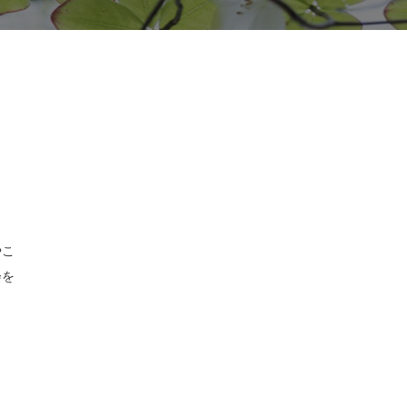
やこ
会を