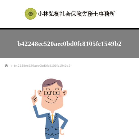
b42248ec520aec0bd0fc8105fc1549b2
ホーム
b42248ec520aec0bd0fc8105fc1549b2