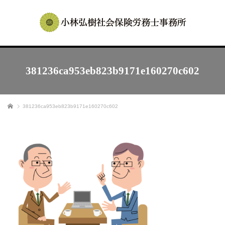
381236ca953eb823b9171e160270c602
ホーム
381236ca953eb823b9171e160270c602